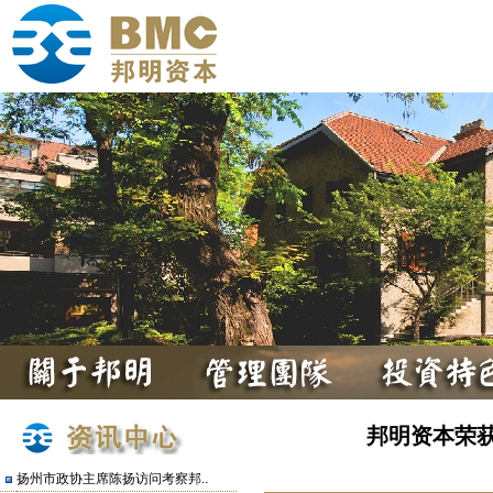
邦明资本荣获
扬州市政协主席陈扬访问考察邦..