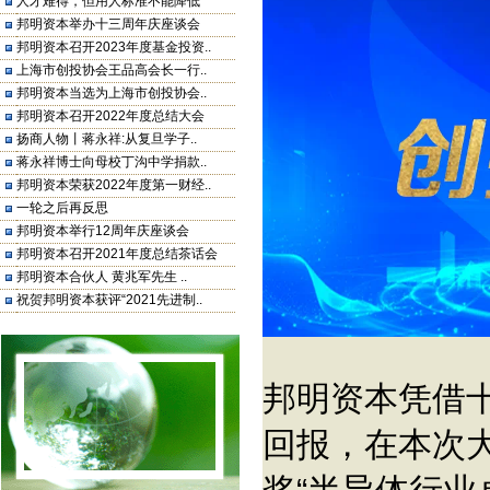
人才难得，但用人标准不能降低
邦明资本举办十三周年庆座谈会
邦明资本召开2023年度基金投资..
上海市创投协会王品高会长一行..
邦明资本当选为上海市创投协会..
邦明资本召开2022年度总结大会
扬商人物丨蒋永祥:从复旦学子..
蒋永祥博士向母校丁沟中学捐款..
邦明资本荣获2022年度第一财经..
一轮之后再反思
邦明资本举行12周年庆座谈会
邦明资本召开2021年度总结茶话会
邦明资本合伙人 黄兆军先生 ..
祝贺邦明资本获评“2021先进制..
邦明资本凭借
回报，在本次