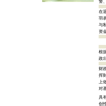
警
在
羽
与
资
根
政
财
挥
上
对
具
创