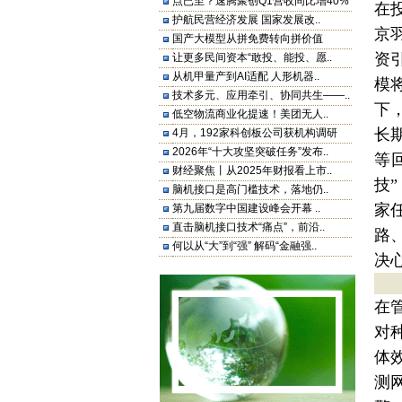
点已至？速腾聚创Q1营收同比增40%
在
护航民营经济发展 国家发展改..
京
国产大模型从拼免费转向拼价值
资
让更多民间资本“敢投、能投、愿..
从机甲量产到AI适配 人形机器..
模
技术多元、应用牵引、协同共生——..
下
低空物流商业化提速！美团无人..
长
4月，192家科创板公司获机构调研
2026年“十大攻坚突破任务”发布..
等
财经聚焦丨从2025年财报看上市..
技
脑机接口是高门槛技术，落地仍..
家
第九届数字中国建设峰会开幕 ..
直击脑机接口技术“痛点”，前沿..
路
何以从“大”到“强” 解码“金融强..
决
在
对
体
测