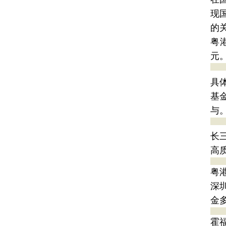
现
的
粤
元
具
基
与
长
高
粤
深
金
霍