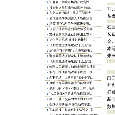
证监会：增强市场内在稳定性
可回收火箭打通商业闭环 商业..
1
共创未来 2026世界人工智能大..
基
全球亟须加快完善人工智能治理..
消费“新”机遇 首份国家级专项..
在
从前沿技术推进到回收体系完善..
长
支持更多优质企业到香港上市和..
抓住历史机遇 迎接时代挑战——..
金
《新型能源体系建设“十五五”规..
本
从“能用”到“好用”：具身智能蓄..
未
聚焦夏季达沃斯论坛丨深度赋能..
《新型能源体系建设“十五五”规..
物理人工智能，加速走进现实世界
多部门推动新能源重卡应用 利..
白
AI下半场，比的不是“懂多少”而..
推动上海国际航运中心能级全面..
开
最新5月CPI和PPI数据出炉，经济..
杆
“人工智能+信息通信”创新发展..
基
第十二届上交会助力上海加快建..
全球供需共振 中国电动汽车走..
数增
宇树科技、长鑫科技IPO过会 “直..