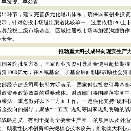
、早发现、早处置。
退出环节，建立完善多元化退出体系，确保国家创业投资
表示，针对创投市场退出渠道比较单一、过度依赖IPO上
私募股权二级市场基金、区域性股权市场等加强沟通协作
金安全。
推动重大科技成果向现实生产
据国务院批复方案，国家创业投资引导基金使用超长期特
出资1000亿元，在区域基金、子基金层面积极鼓励社会资
政部经济建设司司长郭方明表示，国家创业投资引导基金
财政资金政策效益的重要载体。财政部门将围绕落实党中
做乘法，重点做好以下三方面工作。一是强化支持“硬科
基金投向的指导，聚焦“十五五”规划等国家规划明确的
有战略意义、有利于提高
全要素生产率
的项目以及外溢
性、颠覆性技术创新和关键核心技术攻关，推动重大科技