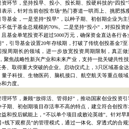
投资环节，坚持投早、投小、投长期、投硬科技的“四投
羽表示，针对当前创投市场“热门赛道一哄而上、挑肥拣
引导基金，一是坚持“投早”，以种子期、初创期企业为
将不低于基金总规模的70%。二是坚持“投小”，对拟投资
，且基金单笔投资不超过5000万元，确保资金直达各行各业
期”，引导基金设置20年存续期，打破了传统创投基金7至
回报周期长的领域，进一步放宽投资周期限制，真正做到
”，聚焦战略性新兴产业和未来产业，支持一批关键共性
任务、取得重大突破的企业。启动仪式上，3只区域基金
、量子科技、生物医药、脑机接口、航空航天等重点领域
心和力度。
管理环节，兼顾“放得活、管得好”，推动国家创业投资
种子期、初创期项目存活率不高的特点，建立符合创投市
效益和投后赋能上，“不以单个项目成败论英雄”。针对早
网+线下观察员”的管理模式，通过一体化、穿透式的合