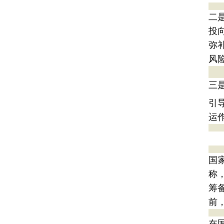
二
投
弥
风
三
引
运
国
称
筹
前
在