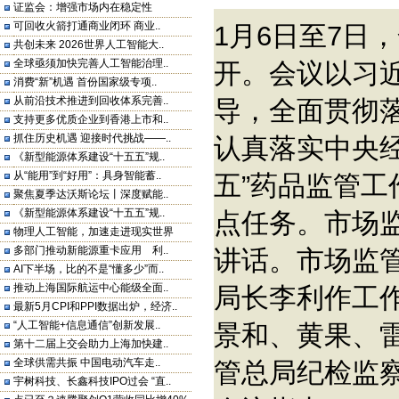
证监会：增强市场内在稳定性
可回收火箭打通商业闭环 商业..
1月6日至7日
共创未来 2026世界人工智能大..
全球亟须加快完善人工智能治理..
开。会议以习
消费“新”机遇 首份国家级专项..
从前沿技术推进到回收体系完善..
导，全面贯彻
支持更多优质企业到香港上市和..
抓住历史机遇 迎接时代挑战——..
认真落实中央经
《新型能源体系建设“十五五”规..
从“能用”到“好用”：具身智能蓄..
五”药品监管工
聚焦夏季达沃斯论坛丨深度赋能..
《新型能源体系建设“十五五”规..
点任务。市场
物理人工智能，加速走进现实世界
多部门推动新能源重卡应用 利..
讲话。市场监
AI下半场，比的不是“懂多少”而..
推动上海国际航运中心能级全面..
局长李利作工
最新5月CPI和PPI数据出炉，经济..
“人工智能+信息通信”创新发展..
景和、黄果、
第十二届上交会助力上海加快建..
全球供需共振 中国电动汽车走..
管总局纪检监
宇树科技、长鑫科技IPO过会 “直..