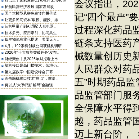
点已至？速腾聚创Q1营收同比增40%
会议指出，20
护航民营经济发展 国家发展改..
国产大模型从拼免费转向拼价值
记“四个最严”
让更多民间资本“敢投、能投、愿..
从机甲量产到AI适配 人形机器..
过程深化药品
技术多元、应用牵引、协同共生——..
低空物流商业化提速！美团无人..
链条支持医药
4月，192家科创板公司获机构调研
2026年“十大攻坚突破任务”发布..
械数量创历史
财经聚焦丨从2025年财报看上市..
脑机接口是高门槛技术，落地仍..
人民群众对药
第九届数字中国建设峰会开幕 ..
直击脑机接口技术“痛点”，前沿..
五”时期药品
何以从“大”到“强” 解码“金融强..
品监管部门服
全保障水平得
越，药品监管
迈上新台阶，《