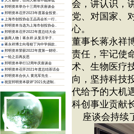
人才难得，但用人标准不能降低
会，讲认识，
邦明资本举办十三周年庆座谈会
邦明资本召开2023年度基金投资..
党、对国家、
上海市创投协会王品高会长一行..
邦明资本当选为上海市创投协会..
心。
邦明资本召开2022年度总结大会
扬商人物丨蒋永祥:从复旦学子..
董事长蒋永祥
蒋永祥博士向母校丁沟中学捐款..
邦明资本荣获2022年度第一财经..
责任，牢记使
一轮之后再反思
邦明资本举行12周年庆座谈会
术、生物医疗
邦明资本召开2021年度总结茶话会
邦明资本合伙人 黄兆军先生 ..
向，坚持科技
祝贺邦明资本获评“2021先进制..
代给予的大机
科创事业贡献
座谈会持续了