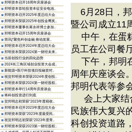
邦明资本召开16周年庆座谈会
邦明资本首轮投资本征安全电池..
6月28日，
邦明资本召开2025年度总结大会
邦明资本荣获2025年创投金鹰奖..
暨公司成立11
邦明资本董事长蒋永祥博士参加..
邦明资本召开15周年庆座谈会
中午，在蛋糕
简讯|“聚焦科创金融 推动发展..
邦明资本召开2024年度总结大会
员工在公司餐
邦明资本荣获2024第一财经未来..
当前创投行业的四化趋势
下午，邦明在公
2024长三角区域创业投资大会成..
新能源+医疗科技项目投融资对..
周年庆座谈会
祝贺邦明资本荣获2024年度创投..
邦明资本荣获2024第一财经股权..
邦明代表等参
邦明资本举行14周年庆座谈会
将科创投资进行到底
会上大家结合
贺邦明志初荣获“2023年度税收..
邦明资本召开2023年度总结大会
民族伟大复兴
邦明资本荣获“2023年度最受民..
祝贺邦明志初荣获“2023年度青..
科创投资道路
邦明资本荣获2023第一财经股权..